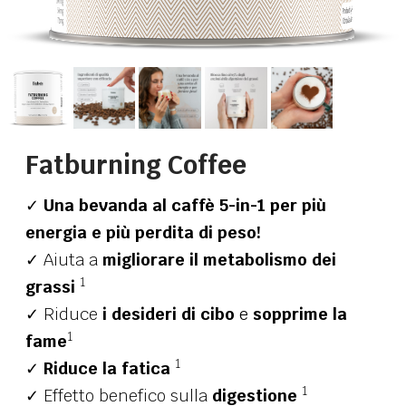
Fatburning Coffee
✓
Una bevanda al caffè 5-in-1 per più
energia e più perdita di peso!
✓ Aiuta a
migliorare il metabolismo dei
1
grassi
✓ Riduce
i desideri di cibo
e
sopprime la
1
fame
1
✓
Riduce la fatica
1
✓ Effetto benefico sulla
digestione