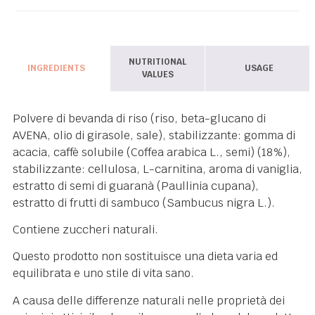
Il prodotto non contiene glutine nella sua
composizione o in tracce, quindi è adatto alle
persone celiache e contiene avena senza glutine.
NUTRITIONAL
INGREDIENTS
USAGE
VALUES
Polvere di bevanda di riso (riso, beta-glucano di
AVENA, olio di girasole, sale), stabilizzante: gomma di
acacia, caffè solubile (Coffea arabica L., semi) (18%),
stabilizzante: cellulosa, L-carnitina, aroma di vaniglia,
estratto di semi di guaranà (Paullinia cupana),
estratto di frutti di sambuco (Sambucus nigra L.).
Contiene zuccheri naturali.
Questo prodotto non sostituisce una dieta varia ed
equilibrata e uno stile di vita sano.
A causa delle differenze naturali nelle proprietà dei