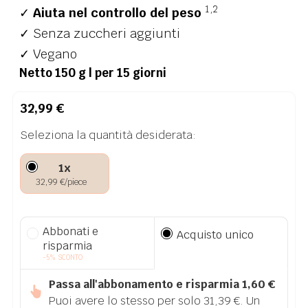
1,2
✓
Aiuta nel controllo del peso
✓ Senza zuccheri aggiunti
✓ Vegano
Netto 150 g | per 15 giorni
32,99
€
Seleziona la quantità desiderata:
1x
32,99
€
/piece
Abbonati e
Acquisto unico
risparmia
-5% SCONTO
Passa all'abbonamento e risparmia
1,60
€
Puoi avere lo stesso per solo
31,39
€
. Un