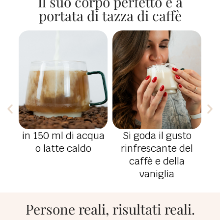
Il suo corpo perfetto è a
portata di tazza di caffè
(1
in 150 ml di acqua
Si goda il gusto
o latte caldo
rinfrescante del
fee
caffè e della
vaniglia
Persone reali, risultati reali.