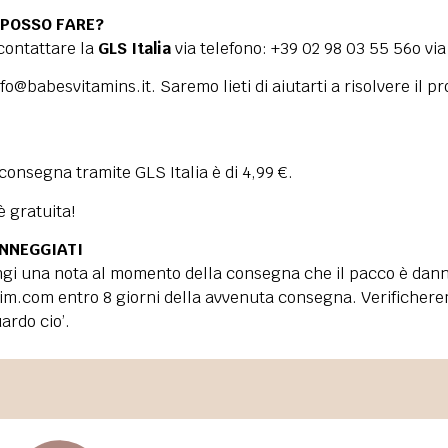
 POSSO FARE?
 contattare la
GLS Italia
via telefono: +39 02 98 03 55 56o via
nfo@babesvitamins.it
. Saremo lieti di aiutarti a risolvere il
a consegna tramite GLS Italia è di 4,99 €.
 gratuita!
NNEGGIATI
gi una nota al momento della consegna che il pacco è dannegg
lim.com
entro 8 giorni della avvenuta consegna. Verificherem
ardo cio’.